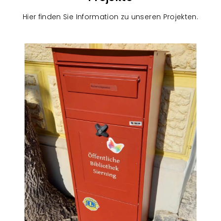
Hier finden Sie Information zu unseren Projekten.
R
e
f
e
r
e
n
z
e
n