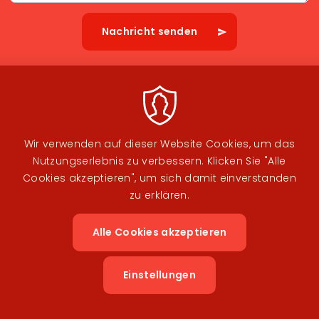
Diese Sicherheitsfrage überprüft, ob Sie ein menschlicher Besucher sind und
verhindert automatisches Spamming.
Wir verwenden auf dieser Website Cookies, um das
Nutzungserlebnis zu verbessern. Klicken Sie "Alle
Cookies akzeptieren", um sich damit einverstanden
zu erklären.
Öffnungszeiten
Alle Cookies akzeptieren
Zustimm
Rote Bücherrückgabe-Box vor dem Eingang:
zurückzi
Wenn Sie außerhalb der Öffnungszeiten etwas
Einstellungen
zurückbringen möchten, können Sie Bücher und
Zeitschriften einfach in die rote Bücherrückgabe-Box vor
dem Eingang einwerfen. Die Entlehngebühren werden