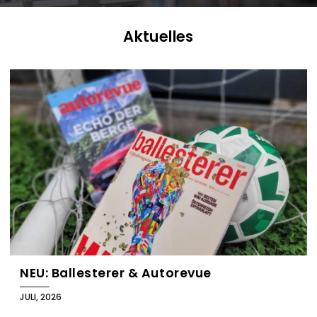
Aktuelles
B
l
o
g
NEU: Ballesterer & Autorevue
JULI, 2026