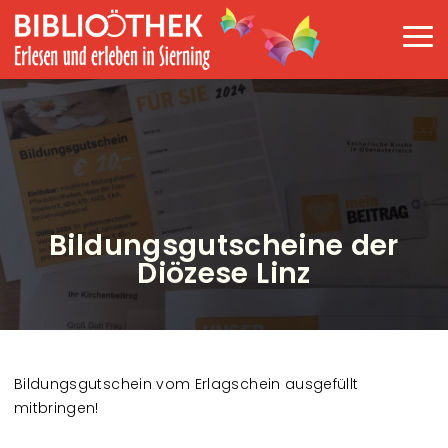
Direkt zum Inhalt
Haup
Bildungsgutscheine der
Diözese Linz
Bildungsgutschein vom Erlagschein ausgefüllt
mitbringen!