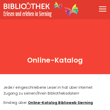
Direkt zum Inhalt
Haup
Online-Katalog
J
ede:r eingeschriebene Leser:in hat über Internet
Zugang zu seinen/ihren Bibliotheksdaten!
Einstieg über
Online-Katalog Biblioweb Sierning