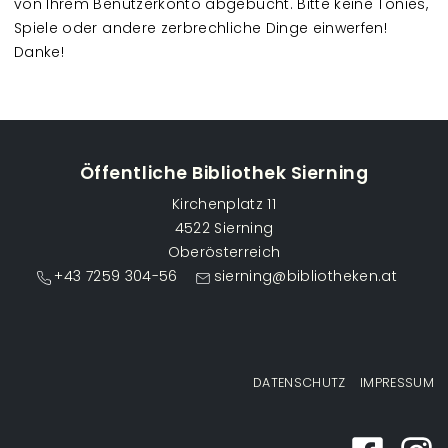
von Ihrem Benutzerkonto abgebucht. Bitte keine Tonies,
Spiele oder andere zerbrechliche Dinge einwerfen!
Danke!
Öffentliche Bibliothek Sierning
Kirchenplatz 11
4522 Sierning
Oberösterreich
+43 7259 304-56
sierning@bibliotheken.at
Fußzeilenmenü
DATENSCHUTZ
IMPRESSUM