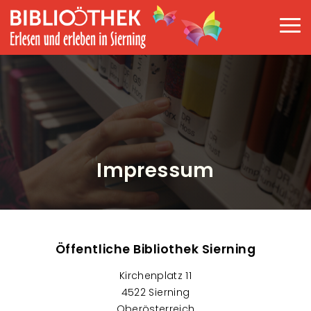
Direkt zum Inhalt
Haup
Impressum
Öffentliche Bibliothek Sierning
Kirchenplatz 11
4522 Sierning
Oberösterreich