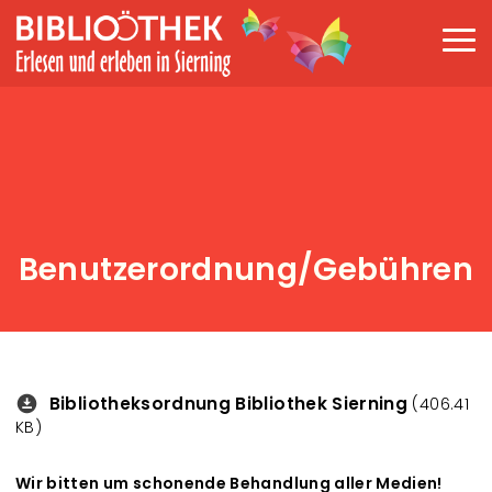
Direkt zum Inhalt
Haup
Benutzerordnung/Gebühren
Bibliotheksordnung Bibliothek Sierning
Downloads
(406.41
KB)
Wir bitten um schonende Behandlung aller Medien!